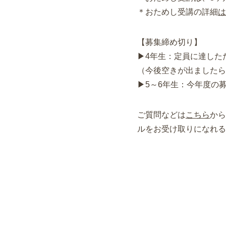
＊おためし受講の詳細
は
【募集締め切り】
▶4年生：定員に達した
（今後空きが出ましたら
▶5～6年生：今年度の
ご質問などは
こちら
から
ルをお受け取りになれる